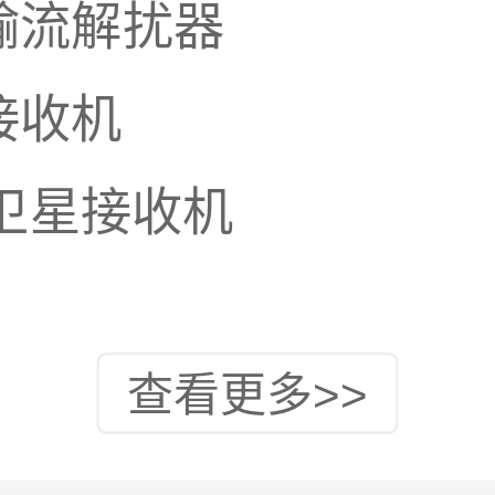
传输流解扰器
I接收机
路卫星接收机